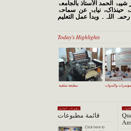
در شیبۃ الحمد الأستاذ بالجامعۃ
یبۃ حینذاک، نیابۃ عن سماحۃ
رحمہ اللہ۔ وبدأ عمل التعلیم
Today's Highlights
مؤتمرات والندوات
مطبعة سلفية
تأسيس الجامعة ودوافعها
لجواب
مطبوعات الجامعة
Que
قائمة مطبوعات
An
Click here to