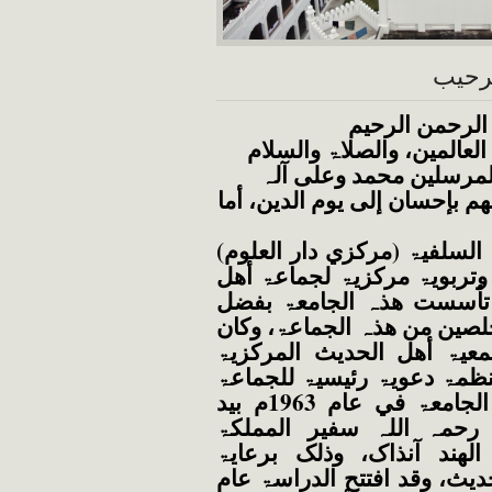
رحيب
الرحمن الرحیم
ین، والصلاۃ والسلام
لمرسلین محمد وعلی آلہ
م بإحسان إلی یوم الدین، أما
ۃ (مرکزي دار العلوم)
تربویۃ مرکزیۃ لجماعۃ أھل
 تأسست ھذہ الجامعۃ بفضل
مخلصین من ھذہ الجماعۃ، وکان
معیۃ أھل الحدیث المرکزیۃ
منظمۃ دعویۃ رئیسیۃ للجماعۃ
وقد وضع حجر أساس الجامعۃ في عام 1963م بید
رحمہ اللہ سفیر المملکۃ
لھند آنذاک، وذلک برعایۃ
یث، وقد افتتح الدراسۃ عام