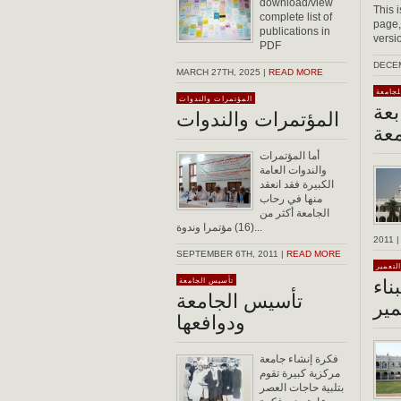
download/view
This 
complete list of
page,
publications in
versi
PDF
DECEM
MARCH 27TH, 2025 |
READ MORE
لجامعة
المؤتمرات والندوات
بعة
المؤتمرات والندوات
معة
أما المؤتمرات
والندوات العامة
الكبيرة فقد انعقد
منها في رحاب
الجامعة أكثر من
(16) مؤتمرا وندوة...
2011 
SEPTEMBER 6TH, 2011 |
READ MORE
لتعمير
ناء
تأسيس الجامعة
تأسيس الجامعة
مير
ودوافعها
فكرة إنشاء جامعة
مركزية كبيرة تقوم
بتلبية حاجات العصر