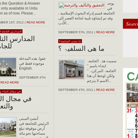
يوجد
is the Question & Answer
في
 only available in Urdu
الجامعة قسم إدراة البحوث الإسلامية ،
on as of now. Please...
وقد تم إنشاؤه تلبية لحاجة العصر إلى
Searc
BER 1ST, 2012 |
READ MORE
الأدب...
المدارس التابعة ل
SEPTEMBER 5TH, 2011 |
READ MORE
المدارس التا
ما معنى السلفية؟
للجا
ما ھی السلفیۃ ؟
عفوا، هذه المدخلة
سمیت ھذہ الجامعۃ
موجودة فقط في
ابتداء باسم ’’
English.
الجامعۃ المرکزیۃ ‘‘
ولکن لوحظ أن ھذا
SEPTEMBER 4TH,
الاسم لا یترجم...
|
READ MORE
SEPTEMBER 4TH, 2011 |
READ MORE
في مجال البناء وا
في مجال الب
والتع
أنشئ المبنى
الرئيس للجامعة في
أرض موقوفة تبلغ
مساحتها نحو مائة