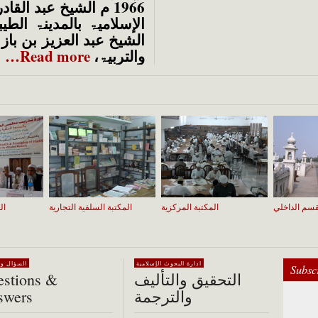
1966 م الشیخ عبد القا
الإسلامیۃ بالمدینۃ الط
الشیخ عبد العزیز بن باز 
والتربیۃ،
Read more…
قسم الداخلي
المكتبة المركزية
المكتبة السلفية التجارية
ال
ادارة البحوث الإسلامية
السؤال وا
Subsc
التحقيق والتأليف
stions &
والترجمة
swers