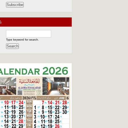
h
Type keyword for search.