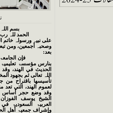
ت
بسم اللہ 
الحمد للہ رب العالم
علی نبیہ ورسولہ خاتم ا
وصحبہ أجمعین، ومن تبعھ
بعد:
فإن الجامعۃ السلفی
بنارس مؤسسۃ تعلیمیۃ و
الحدیث في الھند، وقد
اللہ تعالی ثم بجھود ال
تأسیسھا باقتراح من ج
لعموم الھند، التي تعد 
الشیخ یوسف الفوزان 
العربیۃ السعودیۃ في ا
وإشراف جمعیۃ أھل الحد